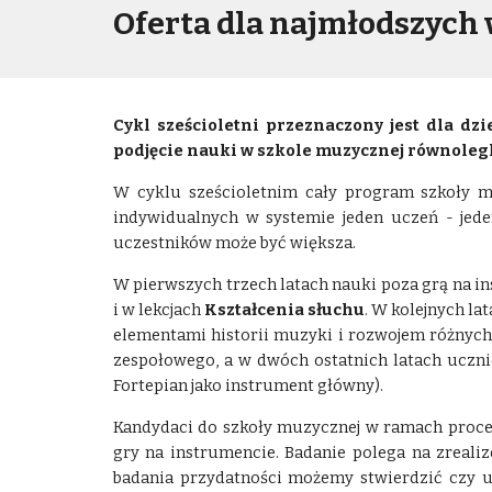
Oferta dla najmłodszych w
Cykl sześcioletni przeznaczony jest dla dz
podjęcie nauki w szkole muzycznej równolegl
W cyklu sześcioletnim cały program szkoły mu
indywidualnych w systemie jeden uczeń - jede
uczestników może być większa.
W pierwszych trzech latach nauki poza grą na
i w lekcjach
Kształcenia słuchu
. W kolejnych l
elementami historii muzyki i rozwojem różnyc
zespołowego, a w dwóch ostatnich latach uczn
Fortepian jako instrument główny).
Kandydaci do szkoły muzycznej w ramach proce
gry na instrumencie. Badanie polega na zreal
badania przydatności możemy stwierdzić czy u