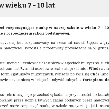
 wieku 7 - 10 lat
ieci rozpoczynające naukę w naszej szkole w wieku 7 - 
e z rozpoczęciem szkoły podstawowej.
zycznej jest rozplanowany na sześć lat nauki. Zajęcia z gry
n nauczyciel. Pozostałe przedmioty prowadzone są w grupach
 instrumencie uczniowie uczestniczą w zajęciach muzyczno-r
atach zamiast Rytmiki uczniowie realizują przedmiot
Wiedza o 
h form i gatunków muzycznych. Ponadto pojawia się
Chór
umoż
iowie uczestniczą w lekcjach indywidualnych z
Fortepianu d
su rekrutacyjnego przechodzą badanie przydatności do kszt
izowaniu przez ucznia łatwych zadań podanych przez nauczyc
czeń może rozpocząć naukę w szkole muzycznej i jaki instrum