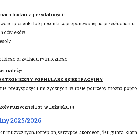
mach badania przydatności:
owanej piosenki lub piosenki zaproponowanej na przesłuchaniu
ch dźwięków
esoły
ótkiego przykładu rytmicznego
ci należy:
EKTRONICZNY FORMULARZ REJESTRACYJNY
nie predyspozycji muzycznych, w razie potrzeby można popros
y Muzycznej I st. w Leżajsku !!!
lny 202
5
/202
6
muzycznych: fortepian, skrzypce, akordeon, flet, gitara, klarne