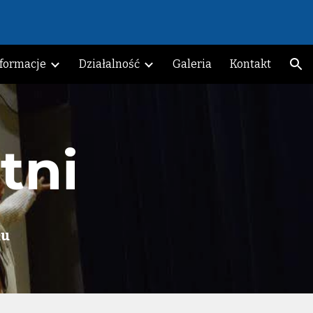
ion
nformacje
Działalność
Galeria
Kontakt
tni
ku