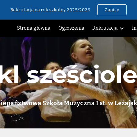
Rekrutacja na rok szkolny 2025/2026
Zapisy
ip to main content
Skip to navigat
Strona główna
Ogłoszenia
Rekrutacja
I
kl sześciole
iepaństwowa Szkoła Muzyczna I st. w Leżajs