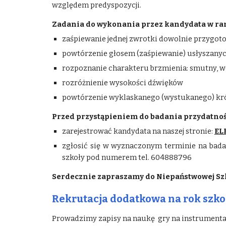
względem predyspozycji.
Zadania do wykonania przez kandydata w ra
zaśpiewanie jednej zwrotki dowolnie przygot
powtórzenie głosem (zaśpiewanie) usłyszany
rozpoznanie charakteru brzmienia: smutny, w
rozróżnienie wysokości dźwięków
powtórzenie wyklaskanego (wystukanego) kr
Przed przystąpieniem do badania przydatnoś
zarejestrować kandydata na naszej stronie:
EL
zgłosić się w wyznaczonym terminie na bada
szkoły pod numerem tel. 604888796
Serdecznie zapraszamy do Niepaństwowej Szkoł
R
ekrutacja dodatkowa na rok szko
Prowadzimy zapisy na naukę gry na instrumentach 