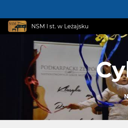
Sk
NSM I st. w Leżajsku
Cy
N