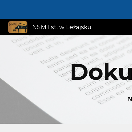
Sk
NSM I st. w Leżajsku
Doku
N