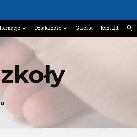
ion
nformacje
Działalność
Galeria
Kontakt
zkoły
ku