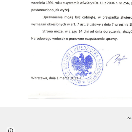
Wsz
Page
Report abuse