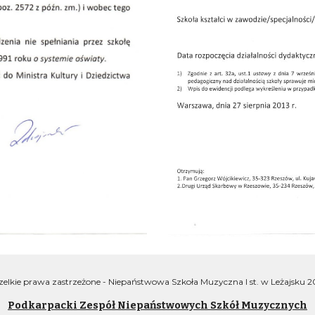
elkie prawa zastrzeżone - Niepaństwowa Szkoła Muzyczna I st. w Leżajsku 
Podkarpacki Zespół Niepaństwowych Szkół Muzycznych